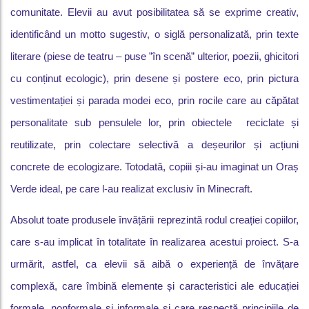
comunitate. Elevii au avut posibilitatea să se exprime creativ,
identificând un motto sugestiv, o siglă personalizată, prin texte
literare (piese de teatru – puse ”în scenă” ulterior, poezii, ghicitori
cu conținut ecologic), prin desene și postere eco, prin pictura
vestimentației și parada modei eco, prin rocile care au căpătat
personalitate sub pensulele lor, prin obiectele reciclate și
reutilizate, prin colectare selectivă a deșeurilor și acțiuni
concrete de ecologizare. Totodată, copiii și-au imaginat un Oraș
Verde ideal, pe care l-au realizat exclusiv în Minecraft.
Absolut toate produsele învățării reprezintă rodul creației copiilor,
care s-au implicat în totalitate în realizarea acestui proiect. S-a
urmărit, astfel, ca elevii să aibă o experiență de învățare
complexă, care îmbină elemente și caracteristici ale educației
formale, nonformale și informale și care respectă principiile de