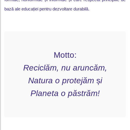
bază ale educației pentru dezvoltare durabilă.
Motto:
Reciclăm,
nu aruncăm,
Natura o protejăm
ș
i
Planeta o păstr
ă
m!