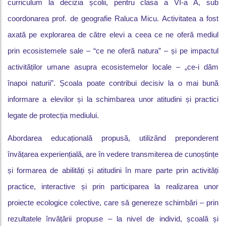
curriculum la decizia școlii, pentru clasa a VI-a A, sub
coordonarea prof. de geografie Raluca Micu. Activitatea a fost
axată pe explorarea de către elevi a ceea ce ne oferă mediul
prin ecosistemele sale – “ce ne oferă natura” – și pe impactul
activităților umane asupra ecosistemelor locale – „ce-i dăm
înapoi naturii”. Școala poate contribui decisiv la o mai bună
informare a elevilor și la schimbarea unor atitudini și practici
legate de protecția mediului.
Abordarea educațională propusă, utilizând preponderent
învățarea experiențială, are în vedere transmiterea de cunoștințe
și formarea de abilități și atitudini în mare parte prin activități
practice, interactive și prin participarea la realizarea unor
proiecte ecologice colective, care să genereze schimbări – prin
rezultatele învățării propuse – la nivel de individ, școală și