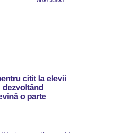
After School
tru citit la elevii
”, dezvoltând
evină o parte