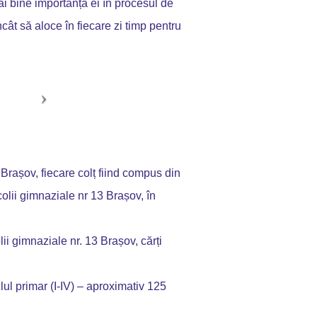
i bine importanța ei în procesul de
ncât să aloce în fiecare zi timp pentru
 Brașov, fiecare colț fiind compus din
Școlii gimnaziale nr 13 Brașov, în
lii gimnaziale nr. 13 Brașov, cărți
clul primar (I-IV) – aproximativ 125