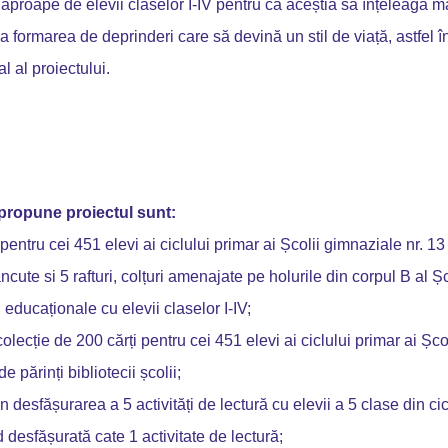
proape de elevii claselor I-IV pentru ca aceștia să înțeleagă ma
la formarea de deprinderi care să devină un stil de viață, astfel î
l al proiectului.
 propune proiectul sunt:
pentru cei 451 elevi ai ciclului primar ai Școlii gimnaziale nr. 13
bancute si 5 rafturi, colțuri amenajate pe holurile din corpul B al 
 educaționale cu elevii claselor I-IV;
colecție de 200 cărți pentru cei 451 elevi ai ciclului primar ai Șco
e părinți bibliotecii școlii;
in desfășurarea a 5 activități de lectură cu elevii a 5 clase din ci
ind desfășurată cate 1 activitate de lectură;