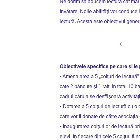
Ne dorim să aducem lectura cât mai a
învățare. Noile abilități vor conduce 
lectură. Acesta este obiectivul genera
Obiectivele specifice pe care și le
• Amenajarea a 5 „colțuri de lectură” 
cate 2 băncuțe și 1 raft, in total 10 
cadrul căruia se desfășoară activități
• Dotarea a 5 colțuri de lectură cu o 
care vor fi donate de către asociația d
• Inaugurarea colțurilor de lectură pr
elevi, în fiecare din cele 5 colțuri fi