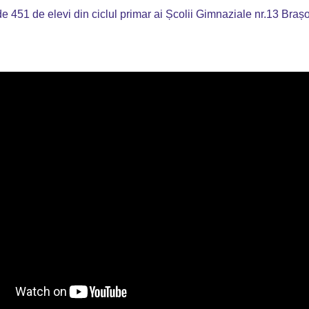
 451 de elevi din ciclul primar ai Școlii Gimnaziale nr.13 Brașo