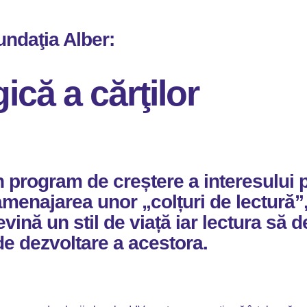
undaţia Alber:
că a cărţilor
program de creștere a interesului pen
 amenajarea unor „colțuri de lectură
vină un stil de viață iar lectura să d
de dezvoltare a acestora.