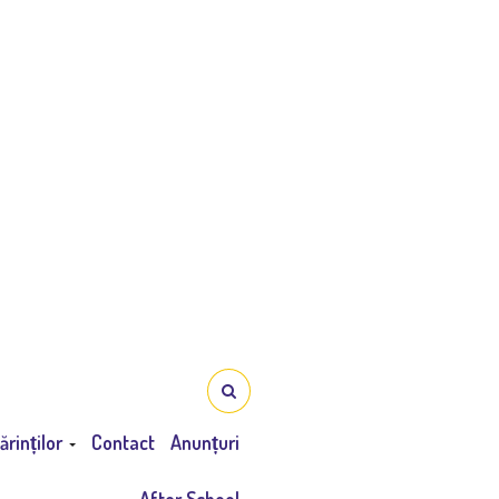
ărinților
Contact
Anunțuri