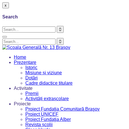
x
Search
Home
Prezentare
Istoric
Misiune și viziune
Dotări
Cadre didactice titulare
Activitate
Premii
Activități extrașcolare
Proiecte
Proiect Fundaţia Comunitară Braşov
Proiect UNICEF
Proiect Fundaţia Alber
Revista școlii