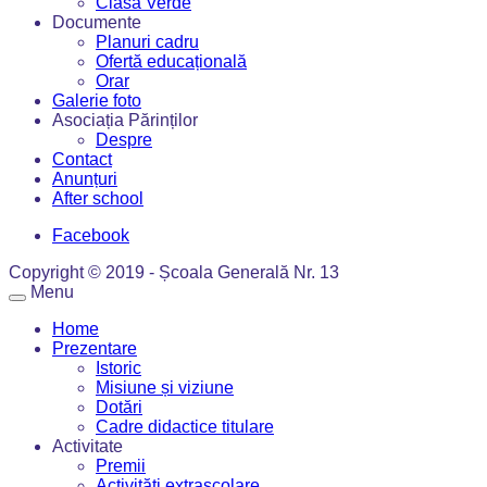
Clasa Verde
Documente
Planuri cadru
Ofertă educațională
Orar
Galerie foto
Asociația Părinților
Despre
Contact
Anunțuri
After school
Facebook
Copyright © 2019 - Școala Generală Nr. 13
Menu
Home
Prezentare
Istoric
Misiune și viziune
Dotări
Cadre didactice titulare
Activitate
Premii
Activități extrașcolare