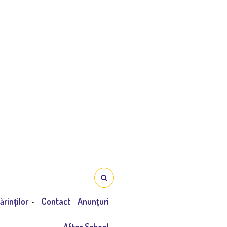
ărinților
Contact
Anunțuri